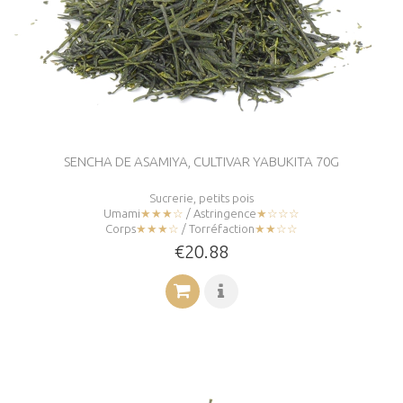
SENCHA DE ASAMIYA, CULTIVAR YABUKITA 70G
Sucrerie, petits pois
Umami
★★★☆
/ Astringence
★☆☆☆
Corps
★★★☆
/ Torréfaction
★★☆☆
€20.88