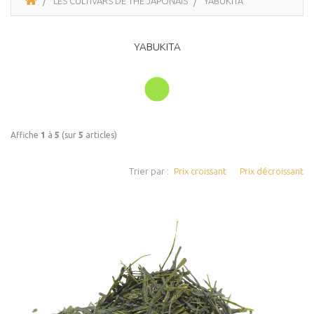
LES CULTIVARS DE THÉ JAPONAIS
YABUKITA
YABUKITA
Affiche
1
à
5
(sur
5
articles)
Trier par :
Prix croissant
Prix décroissant