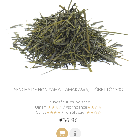
SENCHA DE HON.YAMA, TAMAKAWA, "TÔBETTÔ" 30G
Jeunes feuilles, bois sec
Umami
★★☆☆
/ Astringence
★★☆☆
Corps
★★★★
/ Torréfaction
★★☆☆
€36.96