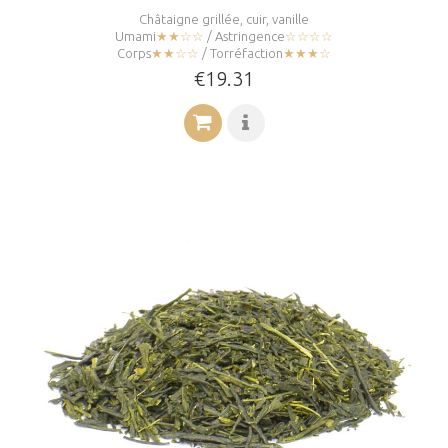
Châtaigne grillée, cuir, vanille
Umami
★★☆☆
/ Astringence
☆☆☆☆
Corps
★★☆☆
/ Torréfaction
★★★☆
€19.31