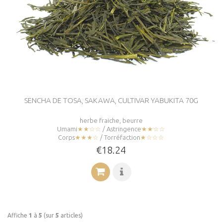
SENCHA DE TOSA, SAKAWA, CULTIVAR YABUKITA 70G
herbe fraiche, beurre
Umami
★★☆☆
/ Astringence
★★☆☆
Corps
★★★☆
/ Torréfaction
★☆☆☆
€18.24
Affiche
1
à
5
(sur
5
articles)