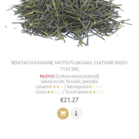
SENCHA DI KAWANE, MOTO-FUJIKAWA, CULTIVAR SHIZU-
7132 50G
NUOVO
[Coltura senza pesticidi]
sakura mochi, floreale, speziato
Umami
★★★☆
/ Astringenza
★☆☆☆
Corpo
★★☆☆
/ Torrefazione
★★☆☆
€21.27