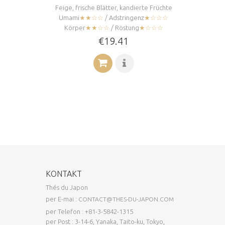
Feige, frische Blätter, kandierte Früchte
Umami
★★☆☆
/ Adstringenz
★☆☆☆
Körper
★★☆☆
/ Röstung
★☆☆☆
€19.41
KONTAKT
Thés du Japon
per E-mai :
CONTACT@THES-DU-JAPON.COM
per Telefon : +81-3-5842-1315
per Post : 3-14-6, Yanaka, Taito-ku, Tokyo,