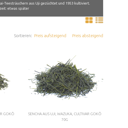
i-Teesträuchern aus Uji gezüchtet und 1953 kultiviert.
eit: etwas später
Sortieren:
Preis aufsteigend
Preis absteigend
AR GOKÔ
SENCHA AUS UJI, WAZUKA, CULTIVAR GOKÔ
70G