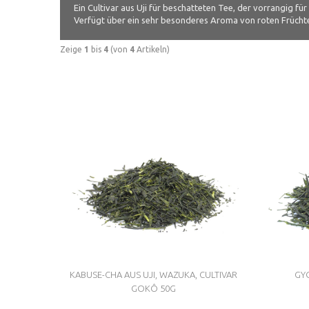
Ein Cultivar aus Uji für beschatteten Tee, der vorrangig 
Verfügt über ein sehr besonderes Aroma von roten Frücht
Zeige
1
bis
4
(von
4
Artikeln)
KABUSE-CHA AUS UJI, WAZUKA, CULTIVAR
GYO
GOKÔ 50G