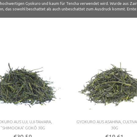
für hochwertigen Gyokuro und kaum für Tencha verwendet wird. Wurde aus Zaira
en, das sowohl beschattet als auch unbeschattet zum Ausdruck kommt. Erntez
KURO AUS UJI, UJI-TAWARA,
GYOKURO AUS ASAHINA, CULTIV
"SHIMOOKA" GOKÔ 30G
30G
€30.59
€19.61