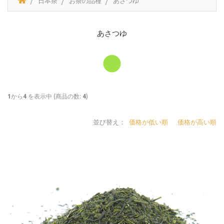
日本茶
お茶の品種
あさつゆ
あさつゆ
1
から
4
を表示中 (商品の数:
4
)
並び替え：
価格が低い順
価格が高い順