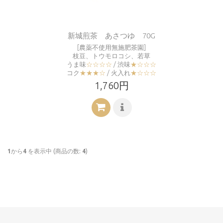
新城煎茶 あさつゆ 70G
[農薬不使用無施肥茶園]
枝豆、トウモロコシ、若草
うま味
☆☆☆☆
/ 渋味
★☆☆☆
コク
★★★☆
/ 火入れ
★☆☆☆
1,760円
1
から
4
を表示中 (商品の数:
4
)