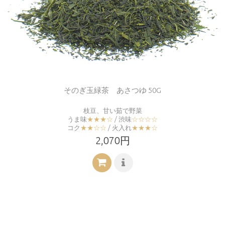
そのぎ玉緑茶 あさつゆ 50G
枝豆、甘い茹で野菜
うま味
★★★☆
/ 渋味
☆☆☆☆
コク
★★☆☆
/ 火入れ
★★★☆
2,070円