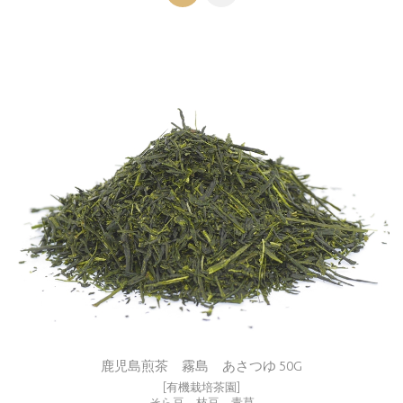
鹿児島煎茶 霧島 あさつゆ 50G
[有機栽培茶園]
そら豆、枝豆、青草