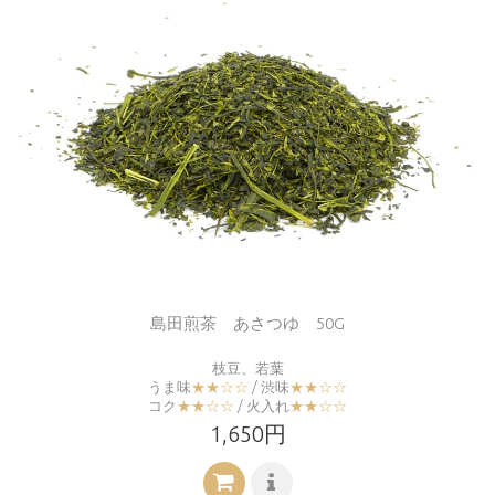
島田煎茶 あさつゆ 50G
枝豆、若葉
うま味
★★☆☆
/ 渋味
★★☆☆
コク
★★☆☆
/ 火入れ
★★☆☆
1,650円