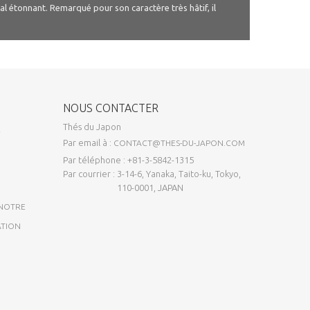
 étonnant. Remarqué pour son caractère très hâtif, il
NOUS CONTACTER
Thés du Japon
E
Par email à :
CONTACT@THES-DU-JAPON.COM
Par téléphone : +81-3-5842-1315
Par courrier : 3-14-6, Yanaka, Taito-ku, Tokyo,
110-0001, JAPAN
 NOTRE
ATION