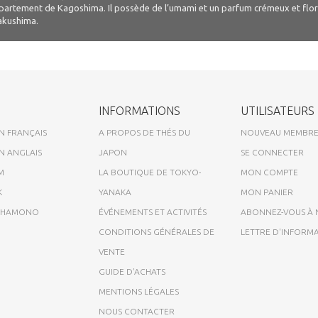
artement de Kagoshima. Il possède de l’umami et un parfum crémeux et floral
akushima.
INFORMATIONS
UTILISATEURS
N FRANÇAIS
A PROPOS DE THÉS DU
NOUVEAU MEMBR
N ANGLAIS
JAPON
SE CONNECTER
M
LA BOUTIQUE DE TOKYO-
MON COMPTE
K
YANAKA
MON PANIER
A HAMONO
ÉVÉNEMENTS ET ACTIVITÉS
ABONNEZ-VOUS À
CONDITIONS GÉNÉRALES DE
LETTRE D'INFORM
VENTE
GUIDE D'ACHATS
MENTIONS LÉGALES
NOUS CONTACTER