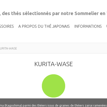
, des thés sélectionnés par notre Sommelier en
SSOIRES
A PROPOS DU THÉ JAPONAIS
INFORMATIONS
URITA-WASE
KURITA-WASE
hima (Kagoshima) parmi des théiers issus de graines de théiers zairai ramenée