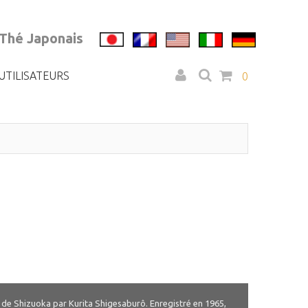
 Thé Japonais
UTILISATEURS
0
s de Shizuoka par Kurita Shigesaburô. Enregistré en 1965,