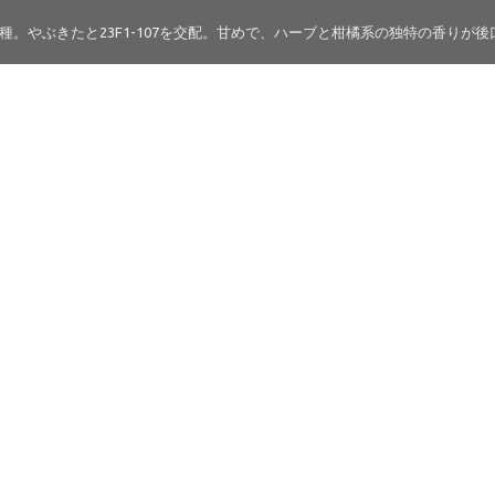
種。やぶきたと23F1-107を交配。甘めで、ハーブと柑橘系の独特の香り