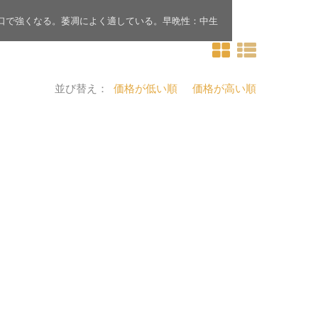
が後口で強くなる。萎凋によく適している。早晩性：中生
並び替え：
価格が低い順
価格が高い順