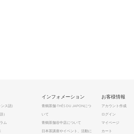
インフォメーション
お客様情報
ランス語)
青鶴茶舗-THÉS DU JAPONにつ
アカウント作成
語）
いて
ログイン
ラム
青鶴茶舗谷中店について
マイページ
K
日本茶講座やイベント、活動に
カート