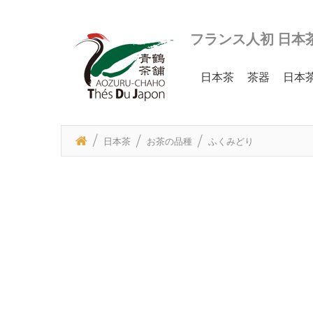
フランス人初 日本
日本茶
茶器
日本
日本茶
お茶の品種
ふくみどり