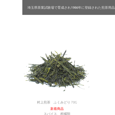
埼玉県茶業試験場で育成され1986年に登録された煎茶用品
村上煎茶 ふくみどり 70G
新着商品
スパイス、柑橘類