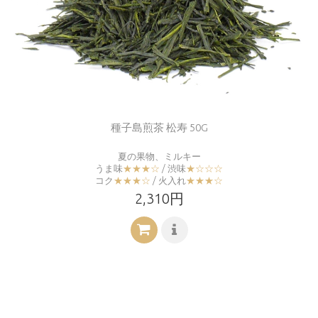
種子島煎茶 松寿 50G
夏の果物、ミルキー
うま味
★★★☆
/ 渋味
★☆☆☆
コク
★★★☆
/ 火入れ
★★★☆
2,310円