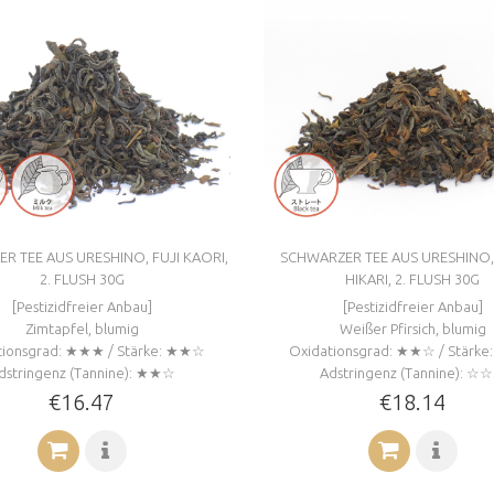
R TEE AUS URESHINO, FUJI KAORI,
SCHWARZER TEE AUS URESHINO,
2. FLUSH 30G
HIKARI, 2. FLUSH 30G
[Pestizidfreier Anbau]
[Pestizidfreier Anbau]
Zimtapfel, blumig
Weißer Pfirsich, blumig
tionsgrad: ★★★ / Stärke: ★★☆
Oxidationsgrad: ★★☆ / Stärk
dstringenz (Tannine): ★★☆
Adstringenz (Tannine): ☆
€16.47
€18.14