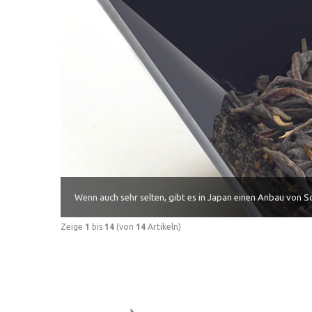
Wenn auch sehr selten, gibt es in Japan einen Anbau von
Zeige
1
bis
14
(von
14
Artikeln)