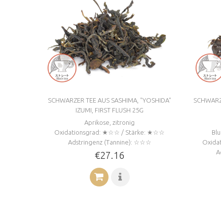
SCHWARZER TEE AUS SASHIMA, "YOSHIDA"
SCHWARZE
IZUMI, FIRST FLUSH 25G
Aprikose, zitronig
Oxidationsgrad: ★☆☆ / Stärke: ★☆☆
Blu
Adstringenz (Tannine): ☆☆☆
Oxida
A
€27.16