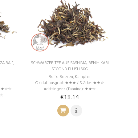
AIRAI",
SCHWARZER TEE AUS SASHIMA, BENIHIKARI
SECOND FLUSH 30G
Reife Beeren, Kampfer
Oxidationsgrad: ★★★ / Stärke: ★★☆
e: ★☆☆
Adstringenz (Tannine): ★★☆
☆☆
€18.14