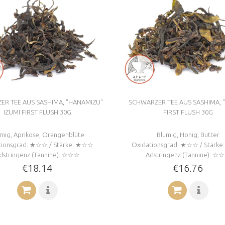
R TEE AUS SASHIMA, "HANAMIZU"
SCHWARZER TEE AUS SASHIMA, "Z
IZUMI FIRST FLUSH 30G
FIRST FLUSH 30G
mig, Aprikose, Orangenblüte
Blumig, Honig, Butter
tionsgrad: ★☆☆ / Stärke: ★☆☆
Oxidationsgrad: ★☆☆ / Stärk
dstringenz (Tannine): ☆☆☆
Adstringenz (Tannine): ☆
€18.14
€16.76