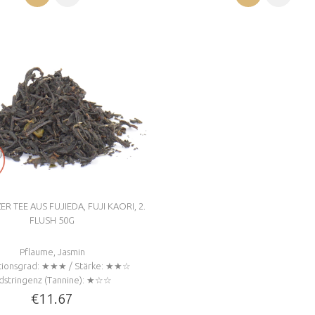
 TEE AUS FUJIEDA, FUJI KAORI, 2.
FLUSH 50G
Pflaume, Jasmin
tionsgrad: ★★★ / Stärke: ★★☆
dstringenz (Tannine): ★☆☆
€11.67