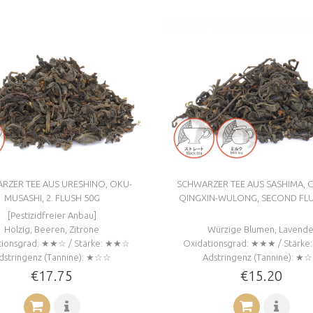
RZER TEE AUS URESHINO, OKU-
SCHWARZER TEE AUS SASHIMA, C
MUSASHI, 2. FLUSH 50G
QINGXIN-WULONG, SECOND FLU
[Pestizidfreier Anbau]
Holzig, Beeren, Zitrone
Würzige Blumen, Lavende
tionsgrad: ★★☆ / Stärke: ★★☆
Oxidationsgrad: ★★★ / Stärk
dstringenz (Tannine): ★☆☆
Adstringenz (Tannine): ★
€17.75
€15.20