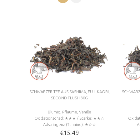
SCHWARZER TEE AUS SASHIMA, FUJI-KAORI,
SCHWARZER
SECOND FLUSH 30G
Blumig, Pflaume, Vanille
Oxidationsgrad: ★★★ / Stärke: ★★☆
Oxida
Adstringenz (Tannine): ★☆☆
A
€15.49