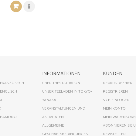
INFORMATIONEN
KUNDEN
 FRANZÖSISCH
ÜBER THÉS DU JAPON
NEUKUNDE? HIER
 ENGLISCH
UNSER TEELADEN IN TOKYO-
REGISTRIEREN
M
YANAKA
SICH EINLOGEN
K
VERANSTALTUNGEN UND
MEIN KONTO
A HAMONO
AKTIVITÄTEN
MEIN WARENKORB
ALLGEMEINE
ABONNIEREN SIE 
GESCHÄFTSBEDINGUNGEN
NEWSLETTER