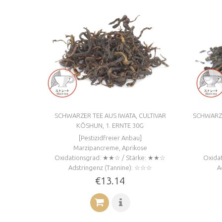
SCHWARZER TEE AUS IWATA, CULTIVAR
SCHWARZE
KÔSHUN, 1. ERNTE 30G
[Pestizidfreier Anbau]
Marzipancreme, Aprikose
Oxidationsgrad: ★★☆ / Stärke: ★★☆
Oxida
Adstringenz (Tannine): ☆☆☆
A
€13.14