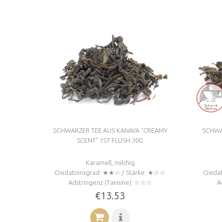
SCHWARZER TEE AUS KANAYA "CREAMY
SCHWA
SCENT" 1ST FLUSH 30G
Karamell, milchig
Oxidationsgrad: ★★☆ / Stärke: ★☆☆
Oxida
Adstringenz (Tannine): ☆☆☆
A
€13.53