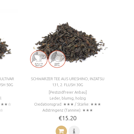
ULTIVAR
SCHWARZER TEE AUS URESHINO, INZATSU
SH 50G
131, 2. FLUSH 30G
[Pestizidfreier Anbau]
l
Leder, blumig, holzig
e: ★★☆
Oxidationsgrad: ★★★ / Stärke: ★★★
☆☆
Adstringenz (Tannine): ★★★
€15.20