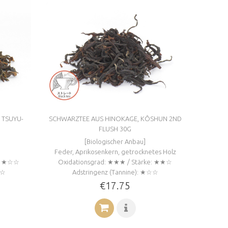
 TSUYU-
SCHWARZTEE AUS HINOKAGE, KÔSHUN 2ND
FLUSH 30G
[Biologischer Anbau]
Feder, Aprikosenkern, getrocknetes Holz
e: ★☆☆
Oxidationsgrad: ★★★ / Stärke: ★★☆
☆☆
Adstringenz (Tannine): ★☆☆
€17.75