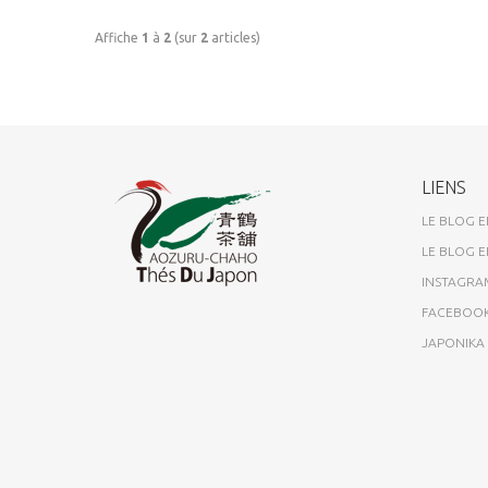
Affiche
1
à
2
(sur
2
articles)
LIENS
LE BLOG E
LE BLOG E
INSTAGRA
FACEBOO
JAPONIK