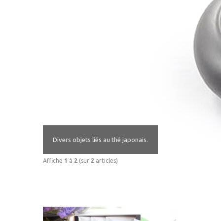
Divers objets liés au thé japonais.
Affiche
1
à
2
(sur
2
articles)