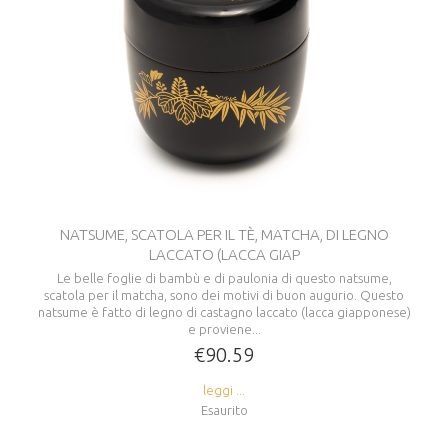
NATSUME, SCATOLA PER IL TÈ, MATCHA, DI LEGNO
LACCATO (LACCA GIAP
Le belle foglie di bambù e di paulonia di questo natsume,
scatola per il matcha, sono dei motivi di buon augurio. Questo
natsume è fatto di legno di castagno laccato (lacca giapponese)
e proviene...
€90.59
leggi ...
Esaurito