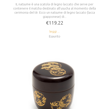
IL natsume è una scatola di legno laccato che serve per
contenere il matcha destinato all’usucha al momento della
cerimonia del tè. Ecco un natsume di legno laccato (lacca
giapponese) di...
€119.22
leggi ...
Esaurito