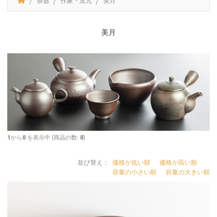
茶器
作家・窯元
美月
美月
1
から
8
を表示中 (商品の数:
8
)
並び替え：
価格が低い順
価格が高い順
容量の小さい順
容量の大きい順