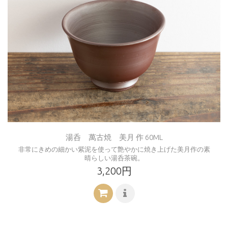
湯呑 萬古焼 美月 作 60ML
非常にきめの細かい紫泥を使って艶やかに焼き上げた美月作の素
晴らしい湯呑茶碗。
3,200円