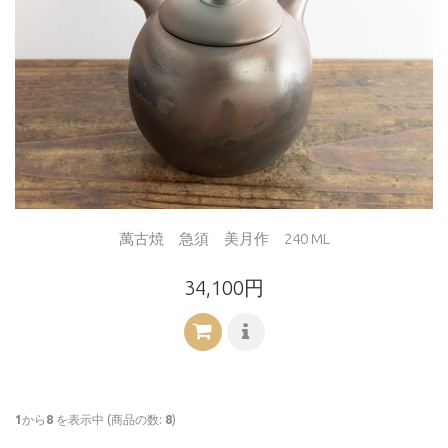
萬古焼 急須 美月作 240 ML
34,100円
1
から
8
を表示中 (商品の数:
8
)