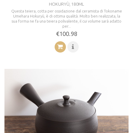
HOKURYÙ, 180ML
Questa teiera, cotta per ossidazione dal ceramista di Tokoname
Umehara Hokuryù, è di ottima qualità. Molto ben realizzata, la
sua forma ne fa una teiera polivalente, il cui volume sarà adatto
per...
€100.98