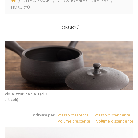
GLI ACCESSORI
GLI ARTIGIANI E GLI ATELIERS
HOKURYÛ
HOKURYÛ
Visualizzati da
1
a
3
(di
3
articoli)
Ordinare per:
Prezzo crescente
Prezzo discendente
Volume crescente
Volume discendente