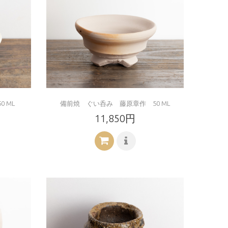
 ML
備前焼 ぐい呑み 藤原章作 50 ML
11,850円