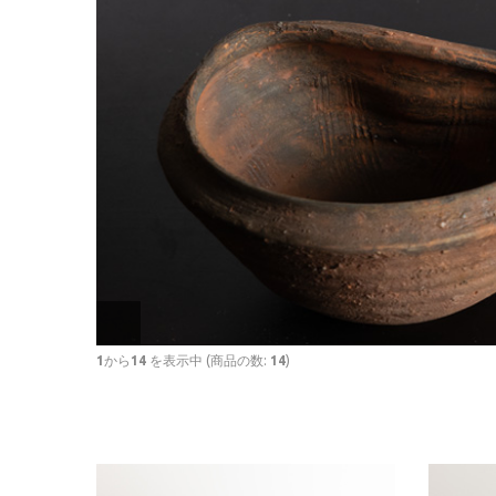
1
から
14
を表示中 (商品の数:
14
)