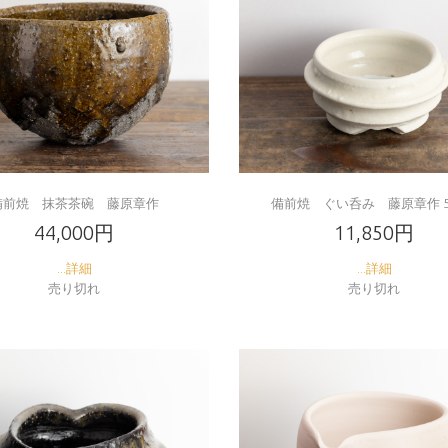
備前焼 抹茶茶碗 藤原章作
備前焼 ぐい呑み 藤原章作 50
44,000円
11,850円
...詳細
...詳細
売り切れ
売り切れ