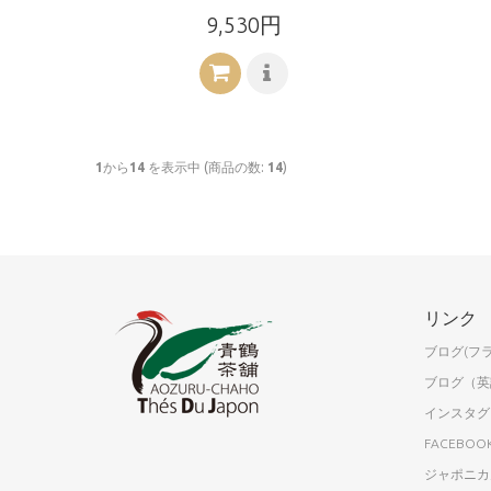
9,530円
1
から
14
を表示中 (商品の数:
14
)
リンク
ブログ(フ
ブログ（英
インスタグ
FACEBOO
ジャポニカ