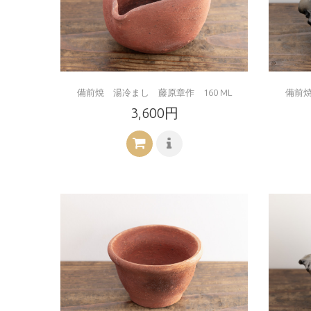
備前焼 湯冷まし 藤原章作 160 ML
備前焼
3,600円