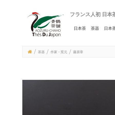
フランス人初 日本
日本茶
茶器
日本
茶器
作家・窯元
藤原章