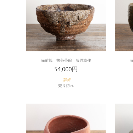
備前焼 抹茶茶碗 藤原章作
54,000円
...詳細
売り切れ