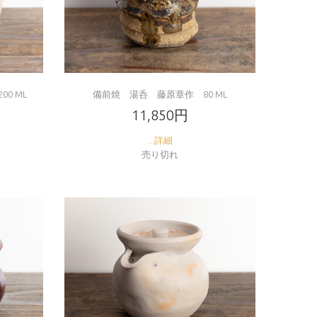
0 ML
備前焼 湯呑 藤原章作 80 ML
11,850円
...詳細
売り切れ