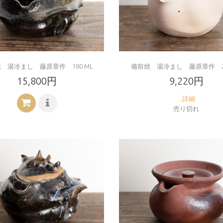
 湯冷まし 藤原章作 180 ML
備前焼 湯冷まし 藤原章作 20
15,800円
9,220円
...詳細
売り切れ