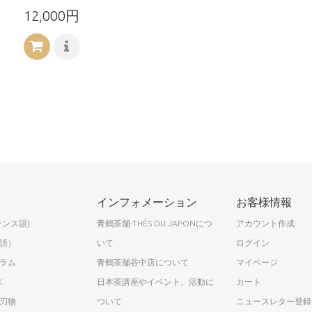
12,000円
インフォメーション
お客様情報
ランス語)
青鶴茶舗-THÉS DU JAPONにつ
アカウント作成
語）
いて
ログイン
ラム
青鶴茶舗谷中店について
マイページ
K
日本茶講座やイベント、活動に
カート
刃物
ついて
ニュースレター登録