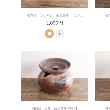
備前焼 ぐい呑み 藤原章作 100 ML
備
2,000円
備前焼 宝瓶 藤原章作 160 ML
備