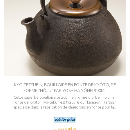
KYÔ-TETSUBIN, BOUILLOIRE EN FONTE DE KYÔTO, DE
FORME ''HÔJU'' PAR YOSHIHA YÔHEI 900ML
Cette superbe bouilloire tetsubin en forme d'orbe ''hôju'' en
fonte de Kyôto ''kyô-tekki'' est l’œuvre du ''kama-shi'' (artisan
spécialisé dans la fabrication de chaudrons en fonte pour la...
... plus d'infos