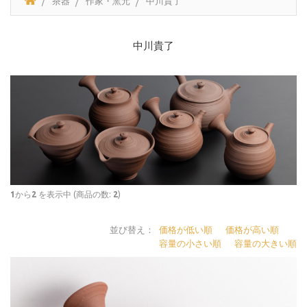
茶器
作家・窯元
中川貴了
中川貴了
1
から
2
を表示中 (商品の数:
2
)
並び替え：
価格が低い順
価格が高い順
容量の小さい順
容量の大きい順