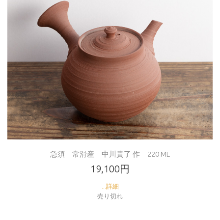
急須 常滑産 中川貴了 作 220 ML
19,100円
...詳細
売り切れ