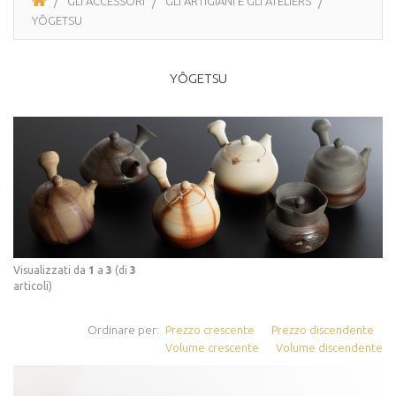
GLI ACCESSORI
GLI ARTIGIANI E GLI ATELIERS
YÔGETSU
YÔGETSU
Visualizzati da
1
a
3
(di
3
articoli)
Ordinare per:
Prezzo crescente
Prezzo discendente
Volume crescente
Volume discendente