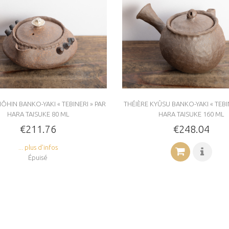
ÔHIN BANKO-YAKI « TEBINERI » PAR
THÉIÈRE KYÛSU BANKO-YAKI « TEBI
HARA TAISUKE 80 ML
HARA TAISUKE 160 ML
€211.76
€248.04
... plus d'infos
Épuisé