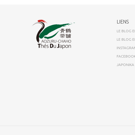
LIENS
LE BLOG E
LE BLOG E
INSTAGRA
FACEBOO
JAPONIK