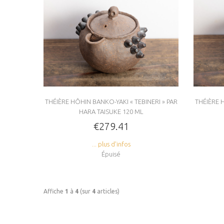
THÉIÈRE HÔHIN BANKO-YAKI « TEBINERI » PAR
THÉIÈRE H
HARA TAISUKE 120 ML
€279.41
... plus d'infos
Épuisé
Affiche
1
à
4
(sur
4
articles)