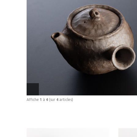
Affiche
1
à
4
(sur
4
articles)