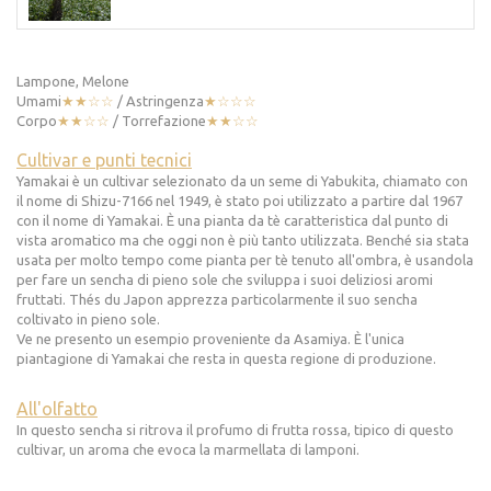
Lampone, Melone
Umami
★★☆☆
/ Astringenza
★☆☆☆
Corpo
★★☆☆
/ Torrefazione
★★☆☆
Cultivar e punti tecnici
Yamakai è un cultivar selezionato da un seme di Yabukita, chiamato con
il nome di Shizu-7166 nel 1949, è stato poi utilizzato a partire dal 1967
con il nome di Yamakai. È una pianta da tè caratteristica dal punto di
vista aromatico ma che oggi non è più tanto utilizzata. Benché sia stata
usata per molto tempo come pianta per tè tenuto all'ombra, è usandola
per fare un sencha di pieno sole che sviluppa i suoi deliziosi aromi
fruttati. Thés du Japon apprezza particolarmente il suo sencha
coltivato in pieno sole.
Ve ne presento un esempio proveniente da Asamiya. È l'unica
piantagione di Yamakai che resta in questa regione di produzione.
All'olfatto
In questo sencha si ritrova il profumo di frutta rossa, tipico di questo
cultivar, un aroma che evoca la marmellata di lamponi.