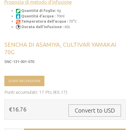
Proposta di metodo d’infusione
Quantità di foglie:
4g
Quantità d’acqua :
70ml
Temperatura dell’acqua :
70°C
Durata dell’infusione :
60s
SENCHA DI ASAMIYA, CULTIVAR YAMAKAI
70G
SNC-131-001-070
SCRIVI RECENSIONE
Punti accumulati: 17 Pts (€0.17)
€16.76
Convert to USD