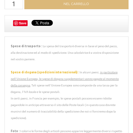
Save
Spese di trasporto :
La spesa del trasporto è diversa in base al peso del pacco,
alla destinazione ed al modo di spedizione. Una calcolatrice è a vostra disposizione
nel vostro paniere.
Spese di dogana (spedizioni internazionali) :
In alcuni paesi,
in particolare
nell'Unione Europea, le spese di dogana supplementari vanno pagate al momento
della consegna
. Tali spese nell'Unione Europea sono composte da una tassa per la
dogana, l'IVA locale e le spese postali.
In certi paesi, in Francia per esempio, le spese postali possono essere ridotte
pagandole in anticipo attraverso il sito delle Poste locali ( in questo caso dovrete
munirvi del numero di tracciabilità della spedizione che noi vi forniremo dopo la
spedizione).
Foto :
I colori e le forme degli articoli possono apparire leggermente diversi rispetto