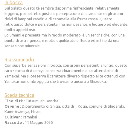
In bocca
Sul palato questo tè sembra dapprima rinfrescante, relativamente
leggero, poi nel retrogusto si percepiscono chiaramente degli aromi
dolci di lamponi canditi e di caramelle alla frutta rossa. Questo
retrogusto dolce è persistente, ma non pesante, è leggero ed elegante,
molto appetitoso.
Lo umami è presente ma in modo moderato, è un sencha che, con una
punta di astringenza, è molto equilibrato e fluido ed in fine dà una
sensazione minerale.
Riassumendo
Con superbe sensazioni in bocca, con aromi persistenti a lungo, questo
raro sencha di Asamiya conserva chiaramente le caratteristiche di
Yamakai. Ma si preserva il carattere diverso rispetto ai tè ottenuti con
Yamakai non ombreggiati che troviamo ancora a Shizuoka.
Sceda tecnica
Tipo di tè
: Futsumushi sencha
Origine
: Dipartimento di Shiga, città di Kôga, comune di Shigaraki,
Kami-Asamiya, Hirao
Cultivar
: Yamakai
Raccolto
: 11 Maggio 2026