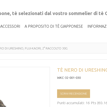
ppone, tè selezionati dal vostro sommelier di tè
I ACCESSORI
A PROPOSITO DI TÈ GIAPPONESE
INFORMAZ
RO DI URESHINO, FUJI-KAORI, 2° RACCOLTO 30G
TÈ NERO DI URESHINO
WKC-32-001-030
SCRIVI RECENSIONE
Punti accumulati: 16 Pts (€0.1