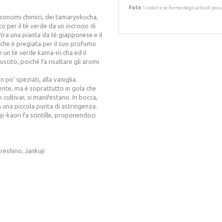
Foto :
I colori e le forme degli articoli p
i concimi chimici, dei tamaryokucha,
to per il tè verde da un incrocio di
 tra una pianta da tè giapponese e il
, che è pregiata per il suo profumo
re un tè verde kama-iri cha ed il
cito, poiché fa risaltare gli aromi
 po’ speziati, alla vaniglia.
ente, ma è soprattutto in gola che
o cultivar, si manifestano. In bocca,
una piccola punta di astringenza.
uji-kaori fa scintille, proponendoci
reshino, Jankuji