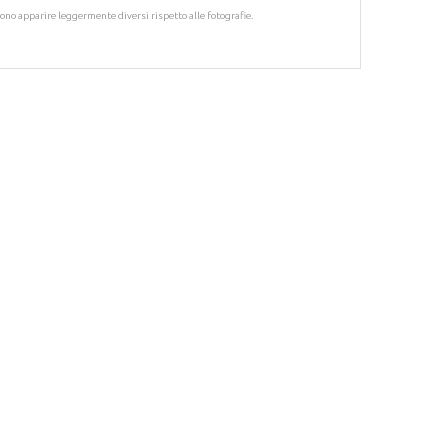
ossono apparire leggermente diversi rispetto alle fotografie.