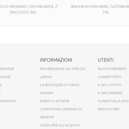
O DI URESHINO, OKU-MUSASHI, 2°
SENCHA DI HON.YAMA, CULTIVAR B
RACCOLTO 50G
70G
INFORMAZIONI
UTENTI
FRANCESE
INFORMAZIONI SUI THÉS DU
NUOVO MEMBRO
NGLESE
JAPON
CONNETTERSI
M
LA BOUTIQUE DI TOKYO
IL MIO CONTO
K
YANAKA
IL MIO PANIERE
A HAMONO
EVENTI E ATTIVITÀ
ISCRIVITI ALLA NO
CONDIZIONI GENERALI DI
NEWSLETTER
VENDITA
GUIDA PER GLI ACQUISTI