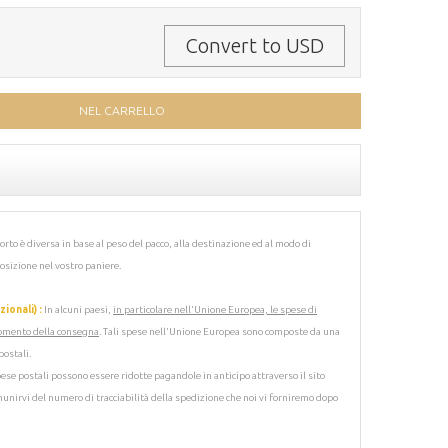
Convert to USD
orto è diversa in base al peso del pacco, alla destinazione ed al modo di
posizione nel vostro paniere.
ionali) :
In alcuni paesi,
in particolare nell'Unione Europea, le spese di
omento della consegna
. Tali spese nell'Unione Europea sono composte da una
postali.
spese postali possono essere ridotte pagandole in anticipo attraverso il sito
 munirvi del numero di tracciabilità della spedizione che noi vi forniremo dopo