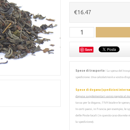
€16.47
Save
Spese di trasporto :
La spesa del trasp
spedizione. Una calcolatrice è a vostra dis
Spese di dogana (spedizioni internaz
dogana supplementari vanno pagate al m
tassa per la dogana, l'IVA locale e le spese 
In certi paesi, in Francia per esempio, le 
delle Poste locali ( in questo caso dovrete
la spedizione).