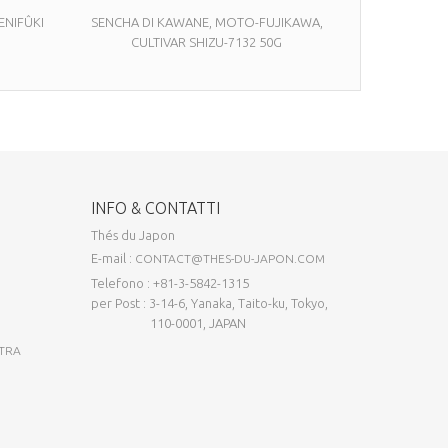
ENIFÛKI
SENCHA DI KAWANE, MOTO-FUJIKAWA,
CULTIVAR SHIZU-7132 50G
INFO & CONTATTI
Thés du Japon
E-mail :
CONTACT@THES-DU-JAPON.COM
Telefono : +81-3-5842-1315
per Post : 3-14-6, Yanaka, Taito-ku, Tokyo,
110-0001, JAPAN
STRA