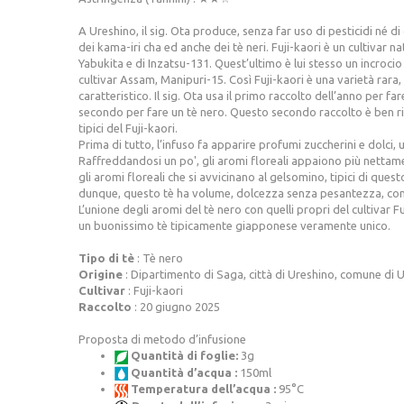
A Ureshino, il sig. Ota produce, senza far uso di pesticidi né d
dei kama-iri cha ed anche dei tè neri. Fuji-kaori è un cultivar na
Yabukita e di Inzatsu-131. Quest’ultimo è lui stesso un incrocio
cultivar Assam, Manipuri-15. Così Fuji-kaori è una varietà rara
caratteristico. Il sig. Ota usa il primo raccolto dell’anno per fa
secondo per fare un tè nero. Questo secondo raccolto è ben rius
tipici del Fuji-kaori.
Prima di tutto, l’infuso fa apparire profumi zuccherini e dolci, un
Raffreddandosi un po', gli aromi floreali appaiono più nettam
gli aromi floreali che si avvicinano al gelsomino, tipici di quest
dunque, questo tè ha volume, dolcezza senza pesantezza, con 
L’unione degli aromi del tè nero con quelli propri del cultivar F
un buonissimo tè tipicamente giapponese veramente unico.
Tipo di tè
: Tè nero
Origine
: Dipartimento di Saga, città di Ureshino, comune di U
Cultivar
: Fuji-kaori
Raccolto
: 20 giugno 2025
Proposta di metodo d’infusione
Quantità di foglie:
3g
Quantità d’acqua :
150ml
Temperatura dell’acqua :
95°C