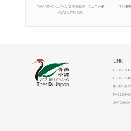
TAMARYOKUCHA DI SONOGI, CULTIVAR
TÈ NER
ASATSUYU 50G
LINK
BLOG IN 
BLOG IN I
INSTAGRA
FACEBOO
JAPONIK