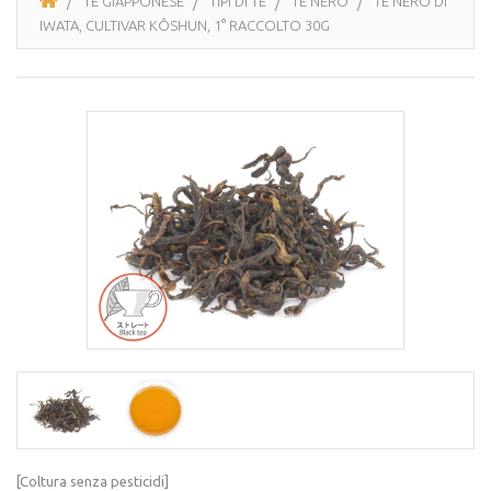
TÈ GIAPPONESE
TIPI DI TÈ
TÈ NERO
TÈ NERO DI
IWATA, CULTIVAR KÔSHUN, 1° RACCOLTO 30G
[Coltura senza pesticidi]