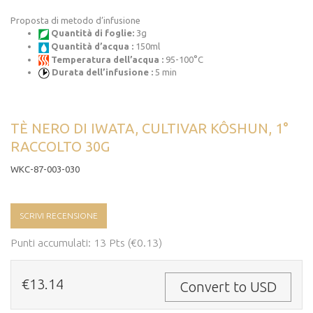
Proposta di metodo d’infusione
Quantità di foglie:
3g
Quantità d’acqua :
150ml
Temperatura dell’acqua :
95-100°C
Durata dell’infusione :
5 min
TÈ NERO DI IWATA, CULTIVAR KÔSHUN, 1°
RACCOLTO 30G
WKC-87-003-030
SCRIVI RECENSIONE
Punti accumulati: 13 Pts (€0.13)
€13.14
Convert to USD