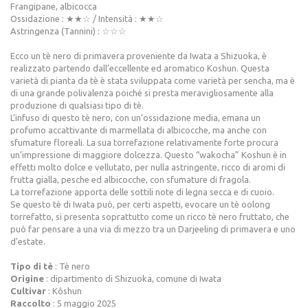
Frangipane, albicocca
Ossidazione : ★★☆ / Intensità : ★★☆
Astringenza (Tannini) : ☆☆☆
Ecco un tè nero di primavera proveniente da Iwata a Shizuoka, è
realizzato partendo dall’eccellente ed aromatico Koshun. Questa
varietà di pianta da tè è stata sviluppata come varietà per sencha, ma è
di una grande polivalenza poiché si presta meravigliosamente alla
produzione di qualsiasi tipo di tè.
L’infuso di questo tè nero, con un’ossidazione media, emana un
profumo accattivante di marmellata di albicocche, ma anche con
sfumature floreali. La sua torrefazione relativamente forte procura
un’impressione di maggiore dolcezza. Questo “wakocha” Koshun è in
effetti molto dolce e vellutato, per nulla astringente, ricco di aromi di
frutta gialla, pesche ed albicocche, con sfumature di fragola.
La torrefazione apporta delle sottili note di legna secca e di cuoio.
Se questo tè di Iwata può, per certi aspetti, evocare un tè oolong
torrefatto, si presenta soprattutto come un ricco tè nero fruttato, che
può far pensare a una via di mezzo tra un Darjeeling di primavera e uno
d’estate.
Tipo di tè
: Tè nero
Origine
: dipartimento di Shizuoka, comune di Iwata
Cultivar
: Kôshun
Raccolto
: 5 maggio 2025