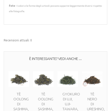
Foto :
I colori e le forme degli articoli possono apparire leggermente diversi rispetto
alle fotografie.
Recensioni attuali: 0
È INTERESSANTE? VEDI ANCHE ...
TÈ
TÈ
GYOKURO
TÈ
OOLONG
OOLONG
DI UJI,
NERO
DI
DI
UJI-
DI
SASHIMA,
SASHIMA,
TAWARA,
URESHINO,