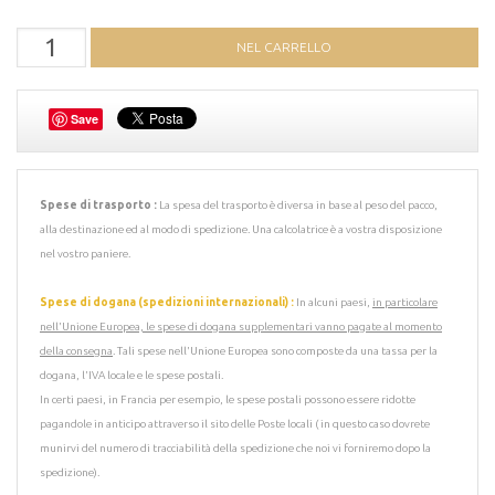
Save
Spese di trasporto :
La spesa del trasporto è diversa in base al peso del pacco,
alla destinazione ed al modo di spedizione. Una calcolatrice è a vostra disposizione
nel vostro paniere.
Spese di dogana (spedizioni internazionali) :
In alcuni paesi,
in particolare
nell'Unione Europea, le spese di dogana supplementari vanno pagate al momento
della consegna
. Tali spese nell'Unione Europea sono composte da una tassa per la
dogana, l'IVA locale e le spese postali.
In certi paesi, in Francia per esempio, le spese postali possono essere ridotte
pagandole in anticipo attraverso il sito delle Poste locali ( in questo caso dovrete
munirvi del numero di tracciabilità della spedizione che noi vi forniremo dopo la
spedizione).