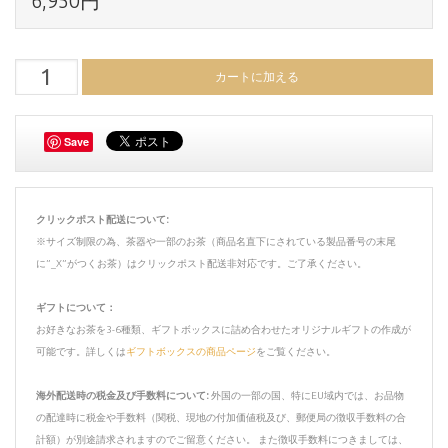
6,950円
Save
クリックポスト配送について:
※サイズ制限の為、茶器や一部のお茶（商品名直下にされている製品番号の末尾
に”_X”がつくお茶）はクリックポスト配送非対応です。ご了承ください。
ギフトについて：
お好きなお茶を3-6種類、ギフトボックスに詰め合わせたオリジナルギフトの作成が
可能です。詳しくは
ギフトボックスの商品ページ
をご覧ください。
海外配送時の税金及び手数料について:
外国の一部の国、特にEU域内では、お品物
の配達時に税金や手数料（関税、現地の付加価値税及び、郵便局の徴収手数料の合
計額）が別途請求されますのでご留意ください。 また徴収手数料につきましては、