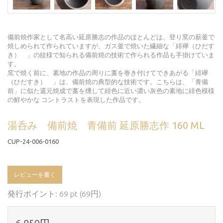
備前焼作家として名高い延原勝志の作品のほとんどは、登り窯の薪釜で
焼しめられて作られていますが、ガス釜で焼いた繊細な「緋襷（ひだす
き） 」の紋様で知られる備前焼の技術で作られる作品も手掛けていま
す。
窯で焼く前に、素地の作品の周りに藁を巻き付けてできあがる「緋襷
（ひだすき） 」は、備前焼の典型的な技術です。こちらは、「青備
前」に似た還元焼成で藁を燻して紺色に近い濃い灰色の素地に緋色模様
の鮮やかな コントラストを表現した作品です。
湯呑み 備前焼 青備前 延原勝志作 160 ML
CUP-24-006-0160
レビューを書く
発行ポイント: 69 pt (69円)