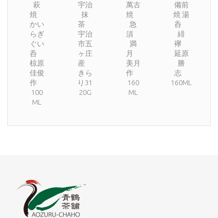
萩
宇治
萬古
備前
焼
抹
焼
焼 湯
かい
茶
急
呑
らぎ
宇治
須
緋
ぐい
市五
満
襷
呑
ヶ庄
月
延原
椋原
産
美月
勝
佳俊
きら
作
志
作
り31
160
160ML
100
20G
ML
ML