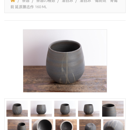
茶器
茶器の種類
湯呑み
湯呑み 備前焼 青備
前 延原勝志作 160 ML