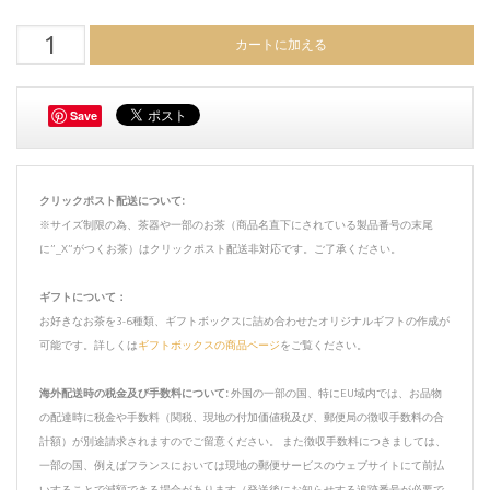
Save
クリックポスト配送について:
※サイズ制限の為、茶器や一部のお茶（商品名直下にされている製品番号の末尾
に”_X”がつくお茶）はクリックポスト配送非対応です。ご了承ください。
ギフトについて：
お好きなお茶を3-6種類、ギフトボックスに詰め合わせたオリジナルギフトの作成が
可能です。詳しくは
ギフトボックスの商品ページ
をご覧ください。
海外配送時の税金及び手数料について:
外国の一部の国、特にEU域内では、お品物
の配達時に税金や手数料（関税、現地の付加価値税及び、郵便局の徴収手数料の合
計額）が別途請求されますのでご留意ください。 また徴収手数料につきましては、
一部の国、例えばフランスにおいては現地の郵便サービスのウェブサイトにて前払
いすることで減額できる場合があります（発送後にお知らせする追跡番号が必要で