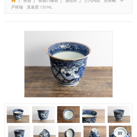
茶器
茶器の種類
湯呑み
三川内焼 煎茶碗 平
戸祥瑞 其泉窯 130 ML