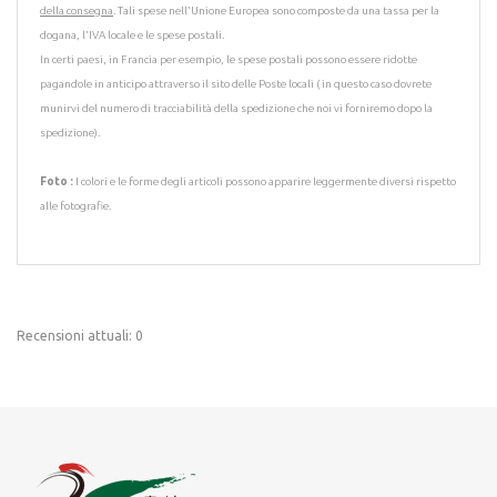
della consegna
. Tali spese nell'Unione Europea sono composte da una tassa per la
dogana, l'IVA locale e le spese postali.
In certi paesi, in Francia per esempio, le spese postali possono essere ridotte
pagandole in anticipo attraverso il sito delle Poste locali ( in questo caso dovrete
munirvi del numero di tracciabilità della spedizione che noi vi forniremo dopo la
spedizione).
Foto :
I colori e le forme degli articoli possono apparire leggermente diversi rispetto
alle fotografie.
Recensioni attuali: 0