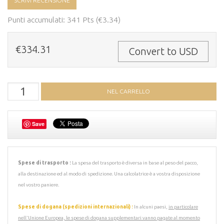
SCRIVI RECENSIONE
Punti accumulati: 341 Pts (€3.34)
€334.31
Convert to USD
Save
Spese di trasporto :
La spesa del trasporto è diversa in base al peso del pacco,
alla destinazione ed al modo di spedizione. Una calcolatrice è a vostra disposizione
nel vostro paniere.
Spese di dogana (spedizioni internazionali) :
In alcuni paesi,
in particolare
nell'Unione Europea, le spese di dogana supplementari vanno pagate al momento