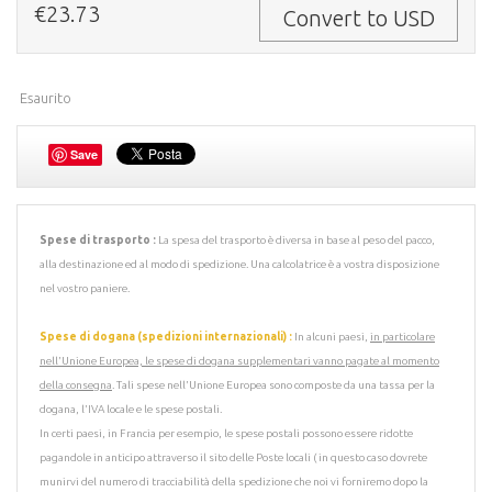
€23.73
Convert to USD
Esaurito
Save
Spese di trasporto :
La spesa del trasporto è diversa in base al peso del pacco,
alla destinazione ed al modo di spedizione. Una calcolatrice è a vostra disposizione
nel vostro paniere.
Spese di dogana (spedizioni internazionali) :
In alcuni paesi,
in particolare
nell'Unione Europea, le spese di dogana supplementari vanno pagate al momento
della consegna
. Tali spese nell'Unione Europea sono composte da una tassa per la
dogana, l'IVA locale e le spese postali.
In certi paesi, in Francia per esempio, le spese postali possono essere ridotte
pagandole in anticipo attraverso il sito delle Poste locali ( in questo caso dovrete
munirvi del numero di tracciabilità della spedizione che noi vi forniremo dopo la